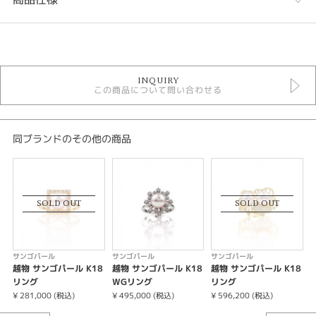
カテゴリ
ペンダント
INQUIRY
サンゴパール
この商品について問い合わせる
サンゴパール ＞ サンゴパール ペンダント
花嫁へのお祝い
シーン
同ブランドのその他の商品
花嫁へお祝い
紹介文
SOLD OUT
SOLD OUT
サンゴパール 8.0-8.5mm
ダイヤモンド 0.05ct
サンゴパール
サンゴパール
サンゴパール
越物 サンゴパール K18
越物 サンゴパール K18
越物 サンゴパール K18
リング
WGリング
リング
¥ 281,000 (税込)
¥ 495,000 (税込)
¥ 596,200 (税込)
¥