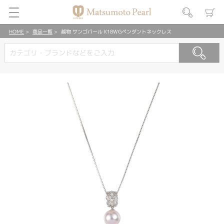
HOME
商品一覧
越物 サンゴパール K18WGペンダントネックレス