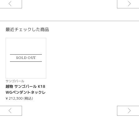
最近チェックした商品
SOLD OUT
サンゴパール
越物 サンゴパール K18
WGペンダントネックレ
ス
¥ 212,300 (税込)