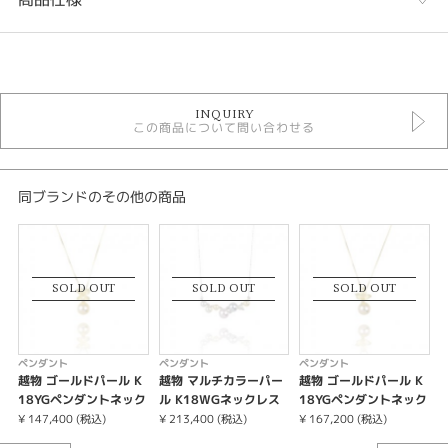
カテゴリ
ペンダント
INQUIRY
ゴールドパール
この商品について問い合わせる
ゴールドパール ＞ ゴールドパール ペンダント
二十歳のお祝い
シーン
同ブランドのその他の商品
二十歳お祝い
紹介文
SOLD OUT
SOLD OUT
SOLD OUT
ゴールドパール 9.0-9.5mm
ダイヤモンド 0.05ct
ペンダント
ペンダント
ペンダント
越物 ゴールドパール K
越物 マルチカラーパー
越物 ゴールドパール K
18YGペンダントネック
ル K18WGネックレス
18YGペンダントネック
レス
レス
¥ 147,400 (税込)
¥ 213,400 (税込)
¥ 167,200 (税込)