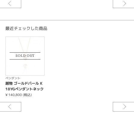
最近チェックした商品
SOLD OUT
ペンダント
越物 ゴールドパール K
18YGペンダントネック
レス
¥ 140,800 (税込)